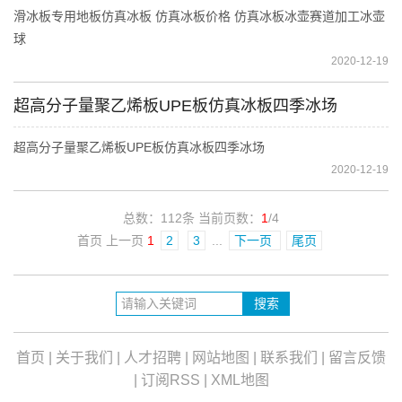
滑冰板专用地板仿真冰板 仿真冰板价格 仿真冰板冰壶赛道加工冰壶
球
2020-12-19
超高分子量聚乙烯板UPE板仿真冰板四季冰场
超高分子量聚乙烯板UPE板仿真冰板四季冰场
2020-12-19
总数：112条 当前页数：
1
/4
首页 上一页
1
2
3
...
下一页
尾页
首页
|
关于我们
|
人才招聘
|
网站地图
|
联系我们
|
留言反馈
|
订阅RSS
|
XML地图