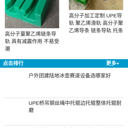
高分子加工定制 UPE导
轨 聚乙烯滑轨 高分子聚
乙烯导条 链条导轨 托条
高分子量聚乙烯链条导
轨 具有减震作用 不易受
潮
点击排行
更多+
户外团建陆地冰壶赛道设备选哪家好
UPE桥吊钢丝绳中托辊边托辊整体托辊耐
磨